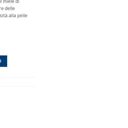
 miele di
re delle
tà alla pelle
O