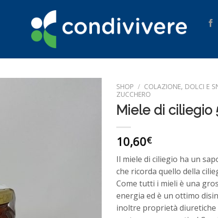
SHOP
/
COLAZIONE, DOLCI E 
ZUCCHERO
Miele di ciliegio
Aggiungi
alla lista
dei
desideri
10,60
€
Il miele di ciliegio ha un sa
che ricorda quello della cilie
Come tutti i mieli è una gro
energia ed è un ottimo disi
inoltre proprietà diuretiche