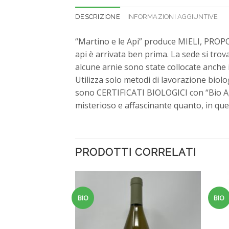
DESCRIZIONE
INFORMAZIONI AGGIUNTIVE
“Martino e le Api” produce MIELI, PROP
api è arrivata ben prima. La sede si tr
alcune arnie sono state collocate anche i
Utilizza solo metodi di lavorazione biol
sono CERTIFICATI BIOLOGICI con “Bio Agri
misterioso e affascinante quanto, in quest
PRODOTTI CORRELATI
BIO
BIO
Aggiungi
Aggiungi
alla
alla
lista dei
lista dei
desideri
desideri