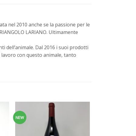
ta nel 2010 anche se la passione per le
nel TRIANGOLO LARIANO. Ultimamente
i dell’animale. Dal 2016 i suoi prodotti
l lavoro con questo animale, tanto
NEW
ngi
Aggiungi
a
alla
dei
lista dei
eri
desideri