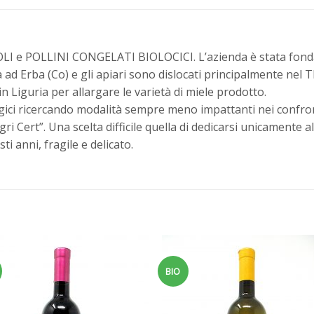
OLI e POLLINI CONGELATI BIOLOCICI. L’azienda è stata fonda
ova ad Erba (Co) e gli apiari sono dislocati principalmente 
n Liguria per allargare le varietà di miele prodotto.
ogici ricercando modalità sempre meno impattanti nei confront
 Cert”. Una scelta difficile quella di dedicarsi unicamente a
i anni, fragile e delicato.
BIO
Aggiungi
Aggiu
alla
all
lista dei
lista 
desideri
desid