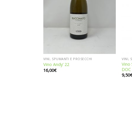
VINI, SPUMANTI E PROSECCHI
VINI,
Vino 
Vino Andy’ 22
DOC
16,00
€
9,50
ROSECCHI
 San Gimignano