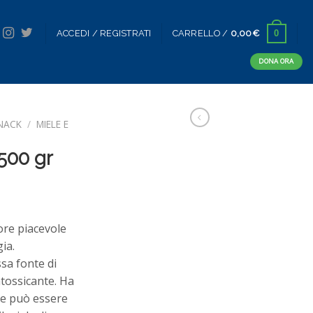
0
ACCEDI / REGISTRATI
CARRELLO /
0,00
€
DONA ORA
SNACK
/
MIELE E
 500 gr
pore piacevole
gia.
ssa fonte di
ntossicante. Ha
 e può essere