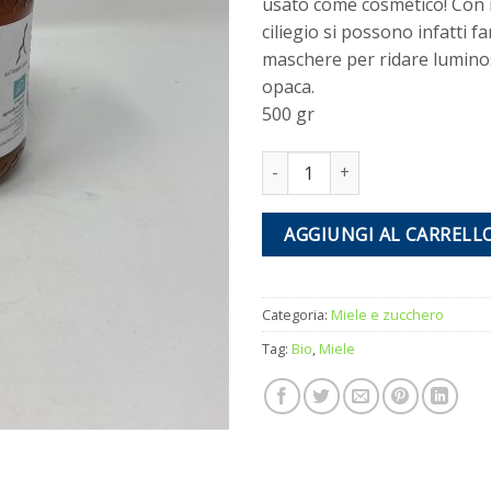
usato come cosmetico! Con il
ciliegio si possono infatti fa
maschere per ridare luminosi
opaca.
500 gr
Miele di ciliegio 500 gr quantità
AGGIUNGI AL CARRELL
Categoria:
Miele e zucchero
Tag:
Bio
,
Miele