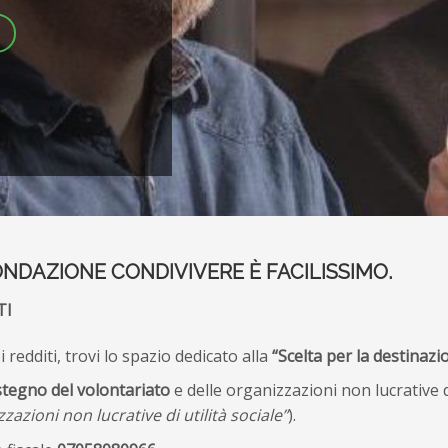
ONDAZIONE CONDIVIVERE È FACILISSIMO.
TI
redditi, trovi lo spazio dedicato alla
“Scelta per la destinazio
tegno del volontariato
e delle organizzazioni non lucrative d
azioni non lucrative di utilità sociale”
).