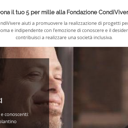
ona il tuo 5 per mille alla Fondazione CondiVive
diVivere aiuti a promuovere la realizzazione di progetti per
oma e indipendente con l’emozione di conoscere e il desideri
contribuisci a realizzare una società inclusiva.
I
 e conoscenti:
volantino