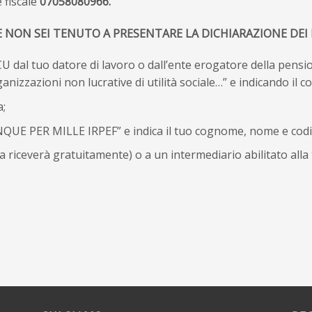
e fiscale
07058080966.
E NON SEI TENUTO A PRESENTARE LA DICHIARAZIONE DEI 
CU dal tuo datore di lavoro o dall’ente erogatore della pens
anizzazioni non lucrative di utilità sociale…” e indicando il co
a;
QUE PER MILLE IRPEF” e indica il tuo cognome, nome e codice
a riceverà gratuitamente) o a un intermediario abilitato alla