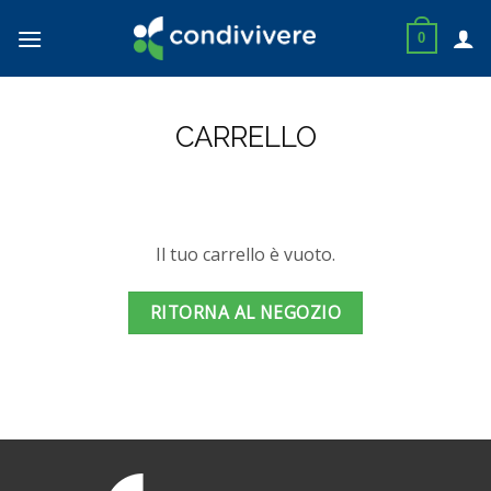
Skip
to
0
content
CARRELLO
Il tuo carrello è vuoto.
RITORNA AL NEGOZIO