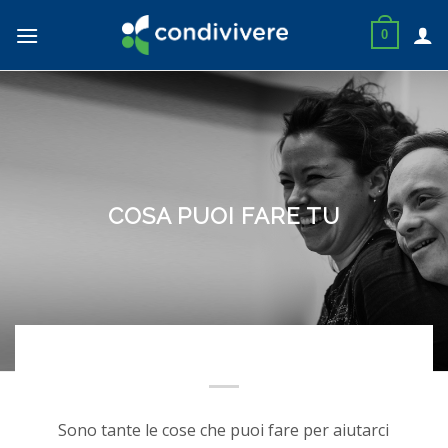
Skip
to
0
content
COSA PUOI FARE TU
Sono tante le cose che puoi fare per aiutarci