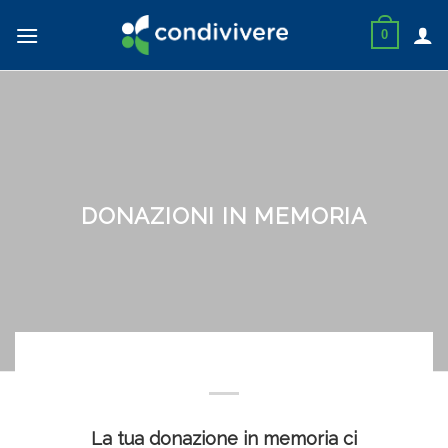
Skip
to
0
content
DONAZIONI IN MEMORIA
La tua donazione in memoria ci