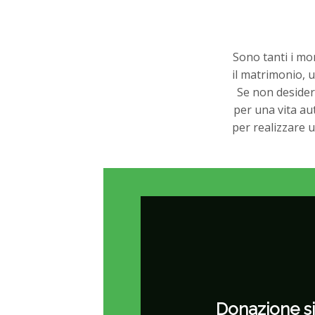
Sono tanti i mom
i
l matrimonio, 
Se non desideri
per una vita au
per realizzare u
Donazione s