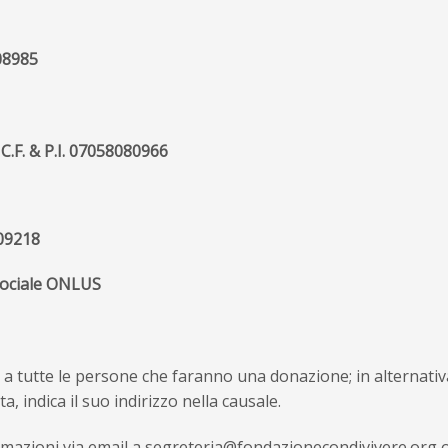
08985
 C.F. & P.I. 07058080966
09218
 Sociale ONLUS
a tutte le persone che faranno una donazione; in alternativa,
, indica il suo indirizzo nella causale.
ormazioni via email a segreteria@fondazionecondivivere.org o