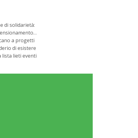
 di solidarietà:
l pensionamento…
scano a progetti
erio di esistere
ista lieti eventi