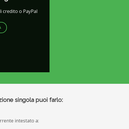
di credito o PayPal
A
ione singola puoi farlo:
rrente intestato a: