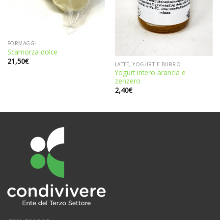
FORMAGGI
Scamorza dolce
21,50
€
LATTE, YOGURT E BURRO
Yogurt intero arancia e
zenzero
2,40
€