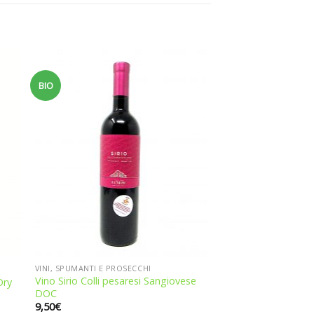
BIO
ngi
Aggiungi
a
alla
dei
lista dei
eri
desideri
VINI, SPUMANTI E PROSECCHI
Vino Sirio Colli pesaresi Sangiovese
Dry
DOC
9,50
€