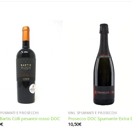
Aggiungi
Aggiu
alla
all
lista dei
lista 
desideri
desid
 SPUMANTI E PROSECCHI
VINI, SPUMANTI E PROSECCHI
Bartis Colli pesaresi rosso DOC
Prosecco DOC Spumante Extra 
0
€
10,50
€