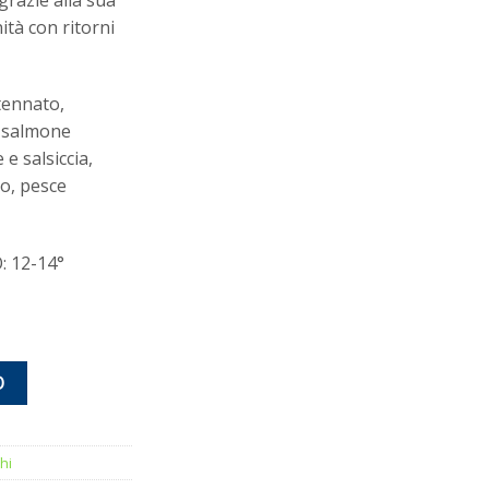
ità con ritorni
tennato,
, salmone
e salsiccia,
o, pesce
 12-14°
tà
O
hi