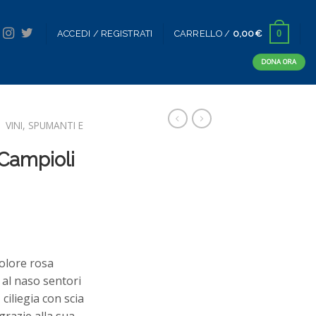
0
ACCEDI / REGISTRATI
CARRELLO /
0,00
€
DONA ORA
/
VINI, SPUMANTI E
 Campioli
lore rosa
 al naso sentori
 ciliegia con scia
 grazie alla sua