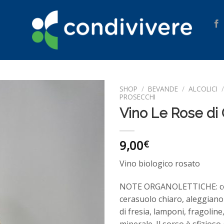
SHOP
/
BEVANDE
/
ALCOLICI
PROSECCHI
Vino Le Rose di
Aggiungi
alla lista
dei
desideri
9,00
€
Vino biologico rosato
NOTE ORGANOLETTICHE: co
cerasuolo chiaro, aleggiano
di fresia, lamponi, fragoline,
minerale. Il sorso è sfizioso