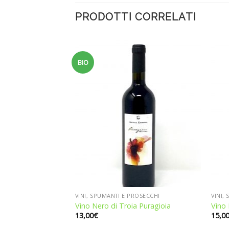
PRODOTTI CORRELATI
BIO
Aggiungi
Aggiungi
alla
alla
lista dei
lista dei
desideri
desideri
ROSECCHI
VINI, SPUMANTI E PROSECCHI
VINI,
o Piceno 2020
Vino Nero di Troia Puragioia
Vino 
13,00
€
15,0