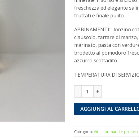
freschezza ed elegante salin
fruttati e finale pulito.
ABBINAMENTI: : lonzino co
ciauscolo, tartare di manzo
marinato, pasta con verdure 
brodetto al pomodoro fresc
azzurro scottadito.
TEMPERATURA DI SERVIZIO:
Vino Le Rose di Campioli quanti
AGGIUNGI AL CARRELL
Categoria:
Vini, spumanti e prosecc