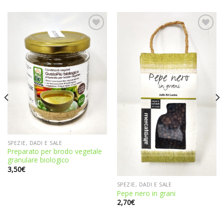
Aggiungi
Aggiungi
alla
alla
lista dei
lista dei
desideri
desideri
SPEZIE, DADI E SALE
Preparato per brodo vegetale
granulare biologico
3,50
€
SPEZIE, DADI E SALE
Pepe nero in grani
2,70
€