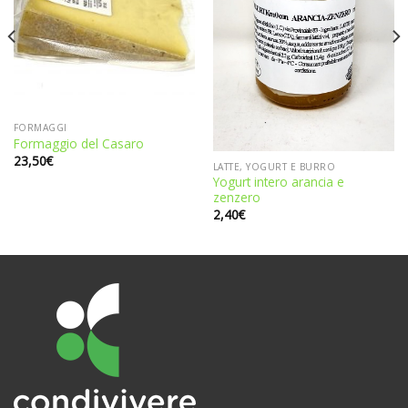
FORMAGGI
Formaggio del Casaro
23,50
€
LATTE, YOGURT E BURRO
Yogurt intero arancia e
zenzero
2,40
€