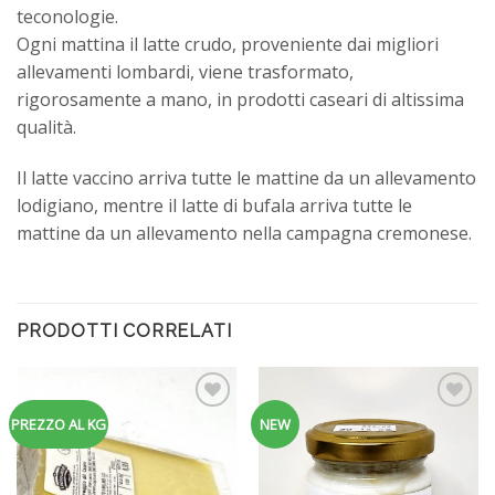
teconologie.
Ogni mattina il latte crudo, proveniente dai migliori
allevamenti lombardi, viene trasformato,
rigorosamente a mano, in prodotti caseari di altissima
qualità.
Il latte vaccino arriva tutte le mattine da un allevamento
lodigiano, mentre il latte di bufala arriva tutte le
mattine da un allevamento nella campagna cremonese.
PRODOTTI CORRELATI
Aggiungi
Aggiungi
PREZZO AL KG
NEW
alla
alla
lista dei
lista dei
desideri
desideri