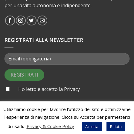
per una vita autonoma e indipendente.
REGISTRATI ALLA NEWSLETTER
Ho letto e accetto la
Privacy
Utilizziamo cookie per favorire l'utilizzo del sito e ottimizzarne
CHI SIAMO
SHOP
FAQ
l'esperienza di navigazione. Clicca su Accetta per permetterci
Tutti i diritti riservati 2026 ©
CondiVivere Onlus
| Crediti:
di usarli.
Privacy & Cookie Policy
Accetta
Rifiuta
Aptica Web Agency Milano