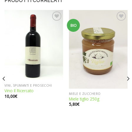
PRODOTTI CORRELATI
Aggiungi
Aggiungi
BIO
alla
alla
lista dei
lista dei
desideri
desideri
VINI, SPUMANTI E PROSECCHI
Vino Il Ricercato
MIELE E ZUCCHERO
10,00
€
Miele tiglio 250g
5,80
€