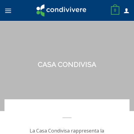
Skip
to
0
content
CASA CONDIVISA
La Casa Condivisa rappresenta la