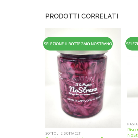
PRODOTTI CORRELATI
EGAIO NOSTRANO
SELEZIONE IL BOTTEGAIO NOSTRANO
SELEZ
Aggiungi
Aggiungi
alla
alla
lista dei
lista dei
desideri
desideri
PASTA
Riso 
SOTTOLI E SOTTACETI
NoSt