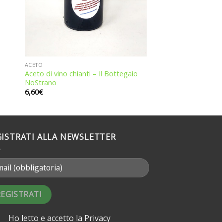
ACETO
Aceto di vino chianti – Il Bottegaio
NoStrano
6,60
€
GISTRATI ALLA NEWSLETTER
Ho letto e accetto la
Privacy