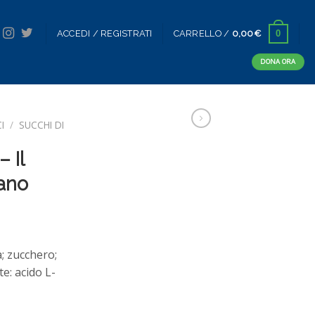
0
ACCEDI / REGISTRATI
CARRELLO /
0,00
€
DONA ORA
I
/
SUCCHI DI
 Il
ano
; zucchero;
e: acido L-