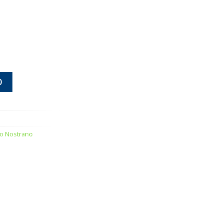
NoStrano quantità
O
io Nostrano