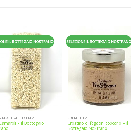
IONE IL BOTTEGAIO NOSTRANO
SELEZIONE IL BOTTEGAIO NOSTRAN
Aggiungi
Aggiu
alla
all
lista dei
lista 
desideri
desid
, RISO E ALTRI CEREALI
CREME E PATÈ
Carnaroli – Il Bottegaio
Crostino di fegatini toscano – Il
rano
Bottegaio NoStrano