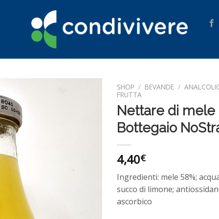
SHOP
/
BEVANDE
/
ANALCOLIC
FRUTTA
Nettare di mele –
Aggiungi
alla lista
Bottegaio NoStr
dei
desideri
4,40
€
Ingredienti: mele 58%; acqua
succo di limone; antiossidant
ascorbico