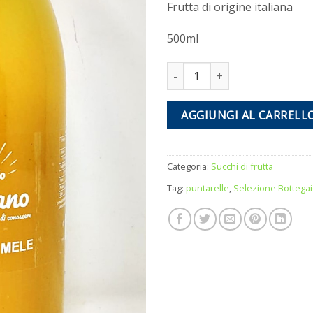
Frutta di origine italiana
500ml
Nettare di mele - Il Bottegaio 
AGGIUNGI AL CARRELL
Categoria:
Succhi di frutta
Tag:
puntarelle
,
Selezione Bottega