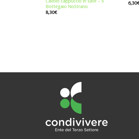
Cavolo cappuccio in saor – Il
6,30
Bottegaio NoStrano
8,30
€
che – Il Bottegaio