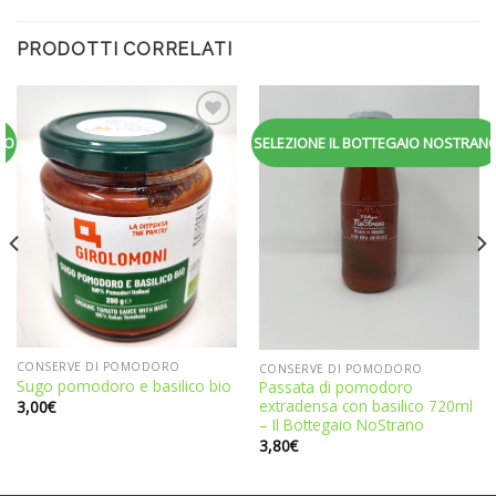
PRODOTTI CORRELATI
Aggiungi
Aggiungi
NO
SELEZIONE IL BOTTEGAIO NOSTRAN
alla
alla
lista dei
lista dei
desideri
desideri
CONSERVE DI POMODORO
CONSERVE DI POMODORO
Sugo pomodoro e basilico bio
Passata di pomodoro
extradensa con basilico 720ml
3,00
€
– Il Bottegaio NoStrano
3,80
€