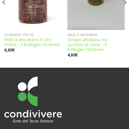
CONSERVE ITTICHE
SALSE E MOSTARDE
Filetti di alici distesi in Olio
Senape all’italiana con
d’Oliva – Il Bottegaio Nostrano
zucchero di canna – Il
Bottegaio NoStrano
6,60
€
4,60
€