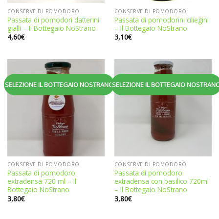
CONSERVE DI POMODORO
CONSERVE DI POMODORO
Passata di pomodori datterini
Passata di pomodorini ciliegini
gialli – Il Bottegaio NoStrano
– Il Bottegaio NoStrano
4,60
€
3,10
€
Aggiungi
Aggiungi
SELEZIONE IL BOTTEGAIO NOSTRANO
SELEZIONE IL BOTTEGAIO NOSTRAN
alla
alla
lista dei
lista dei
desideri
desideri
CONSERVE DI POMODORO
CONSERVE DI POMODORO
Passata di pomodoro
Passata di pomodoro
extradensa 720 ml – Il
extradensa con basilico 720ml
Bottegaio NoStrano
– Il Bottegaio NoStrano
3,80
€
3,80
€