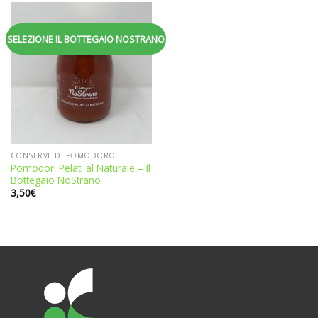
Aggiungi
SELEZIONE IL BOTTEGAIO NOSTRANO
alla
lista dei
desideri
CONSERVE DI POMODORO
Pomodori Pelati al Naturale – Il
Bottegaio NoStrano
3,50
€