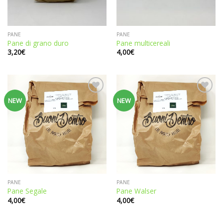
PANE
PANE
Pane di grano duro
Pane multicereali
3,20
€
4,00
€
Aggiungi
Aggiungi
NEW
NEW
alla
alla
lista dei
lista dei
desideri
desideri
PANE
PANE
Pane Segale
Pane Walser
4,00
€
4,00
€