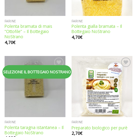
FARINE
FARINE
Polenta bramata di mais
Polenta gialla bramata – Il
“Ottofile” – Il Bottegaio
Bottegaio NoStrano
NoStrano
4,70
€
4,70
€
Aggiungi
Aggiungi
SELEZIONE IL BOTTEGAIO NOSTRANO
alla
alla
lista dei
lista dei
desideri
desideri
FARINE
FARINE
Polenta taragna istantanea – Il
Preparato biologico per purè
Bottegaio NoStrano
2,70
€