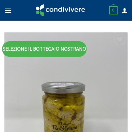
Skip
to
0
content
SELEZIONE IL BOTTEGAIO NOSTRANO
Aggiungi
alla lista
dei
desideri