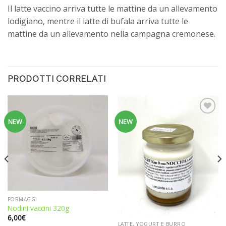
Il latte vaccino arriva tutte le mattine da un allevamento
lodigiano, mentre il latte di bufala arriva tutte le
mattine da un allevamento nella campagna cremonese.
PRODOTTI CORRELATI
Aggiungi
Aggiungi
NEW
NEW
alla
alla
lista dei
lista dei
desideri
desideri
FORMAGGI
Nodini vaccini 320g
6,00
€
LATTE, YOGURT E BURRO