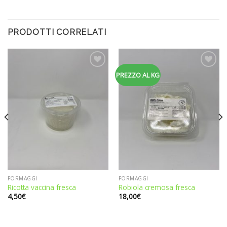
PRODOTTI CORRELATI
Aggiungi
Aggiungi
PREZZO AL KG
alla
alla
lista dei
lista dei
desideri
desideri
FORMAGGI
FORMAGGI
Ricotta vaccina fresca
Robiola cremosa fresca
4,50
€
18,00
€