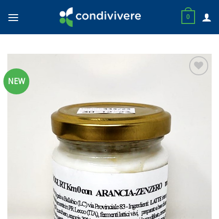
Skip
to
0
content
NEW
Aggiungi
alla lista
dei
desideri